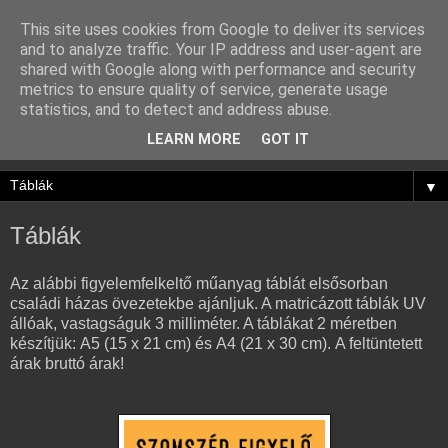
This site uses cookies from Google to deliver its services
Szomszéd Figyelő
and to analyze traffic. Your IP address and user-agent are
shared with Google along with performance and security
Szolgálat
metrics to ensure quality of service, generate usage
statistics, and to detect and address abuse.
Több figyelem - nagyobb biztonság
LEARN MORE
GOT IT
▼
Táblák
Az alábbi figyelemfelkeltő műanyag táblát elsősorban
családi házas övezetekbe ajánljuk. A matricázott táblák UV
állóak, vastagságuk 3 milliméter. A táblákat 2 méretben
készítjük:
A5 (15 x 21 cm) és A4 (21 x 30 cm).
A feltüntetett
árak bruttó árak!