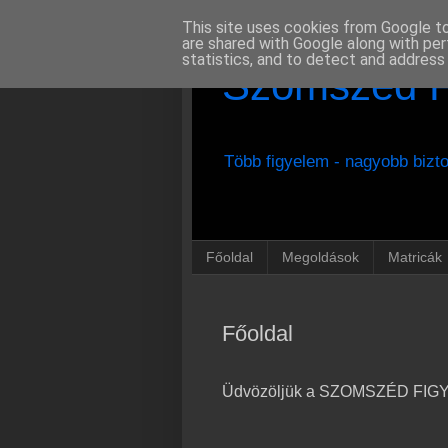
This site uses cookies from Google to 
are shared with Google along with per
statistics, and to detect and address
Szomszéd Fi
Több figyelem - nagyobb bizt
Főoldal
Megoldások
Matricák
Főoldal
Üdvözöljük a SZOMSZÉD FIGY