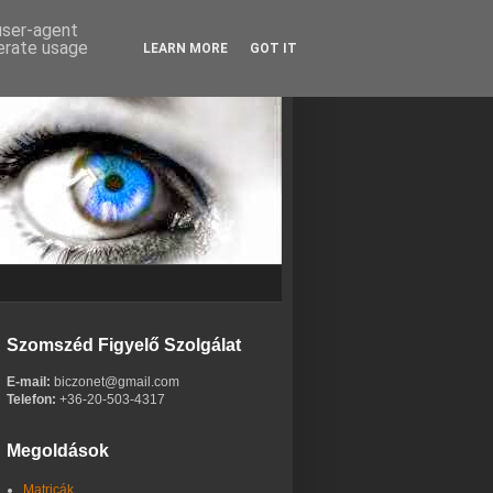
 user-agent
nerate usage
LEARN MORE
GOT IT
Szomszéd Figyelő Szolgálat
E-mail:
biczonet@gmail.com
Telefon:
+36-20-503-4317
Megoldások
Matricák