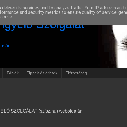
deliver its services and to analyze traffic. Your IP address and
formance and security metrics to ensure quality of service, ge
 abuse.
gyelő Szolgálat
onság
Táblák
Tippek és ötletek
Elérhetőség
ELŐ SZOLGÁLAT (szfsz.hu) weboldalán.