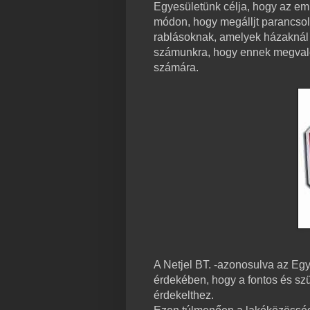
Egyesületünk célja, hogy az em
módon, hogy megálljt parancs
rablásoknak, amelyek házaknál 
számunkra, hogy ennek megvalós
számára.
A Netjel BT. -azonosulva az Egye
érdekében, hogy a fontos és sz
érdekelthez.