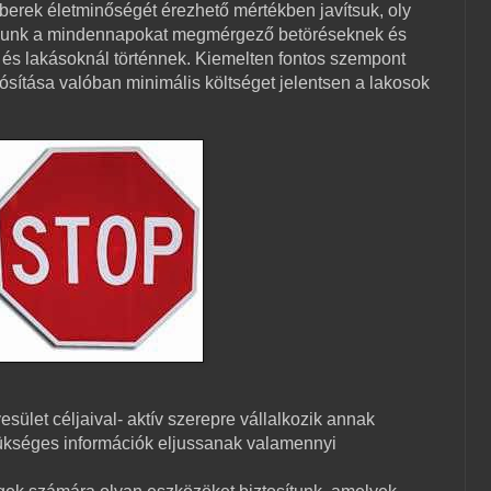
berek életminőségét érezhető mértékben javítsuk, oly
olunk a mindennapokat megmérgező betöréseknek és
és lakásoknál történnek. Kiemelten fontos szempont
ítása valóban minimális költséget jelentsen a lakosok
sület céljaival- aktív szerepre vállalkozik annak
ükséges információk eljussanak valamennyi