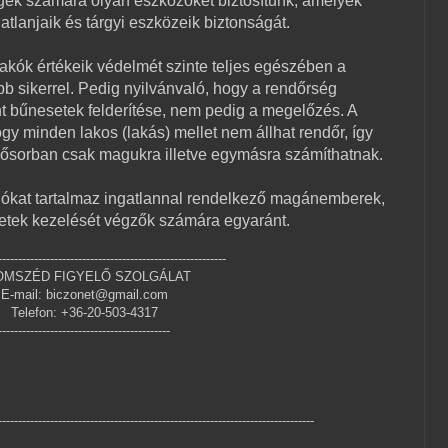
ek számára olyan eszközöket biztosítunk, amelyek
atlanjaik és tárgyi eszközeik biztonságát.
kók értékeik védelmét szinte teljes egészében a
b sikerrel. Pedig nyilvánvaló, hogy a rendőrség
t bűnesetek felderítése, nem pedig a megelőzés. A
gy minden lakos (lakás) mellet nem állhat rendőr, így
ősorban csak magukra illetve egymásra számíthatnak.
ókat tartalmaz ingatlannal rendelkező magánemberek,
etek kezelését végzők számára egyaránt.
---------------------------------------------------------
OMSZÉD FIGYELŐ SZOLGÁLAT
E-mail: biczonet@gmail.com
Telefon: +36-20-503-4317
-------------------------------------------
-------------------------------------------------------------------------------