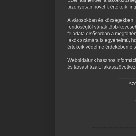
Ezen túlmenően a lakóközösség
bizonyosan növelik értékeik, ing
A városokban és községekben la
rendőségtől várják több-keveseb
feladata elsősorban a megtörtén
lakók számára is egyértelmű, ho
értékeik védelme érdekében els
Weboldalunk hasznos informáci
és társasházak, lakásszövetkez
--------------
SZ
------------------------------------